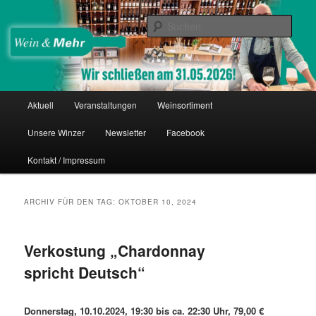
Zum
Zum
Thomas Nies
Inhalt
sekundären
Such
wechseln
Inhalt
wechseln
Wein & Mehr
Hauptmenü
Aktuell
Veranstaltungen
Weinsortiment
Unsere Winzer
Newsletter
Facebook
Kontakt / Impressum
ARCHIV FÜR DEN TAG:
OKTOBER 10, 2024
Verkostung „Chardonnay
spricht Deutsch“
Donnerstag, 10.10.2024, 19:30 bis ca. 22:30 Uhr, 79,00 €