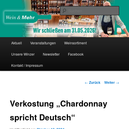
Zum
Thomas Nies
Inhalt
Such
wechseln
Wein & Mehr
Hauptmenü
Aktuell
Veranstaltungen
Weinsortiment
Unsere Winzer
Newsletter
Facebook
Kontakt / Impressum
Beitrags-
←
Zurück
Weiter
→
Navigation
Verkostung „Chardonnay
spricht Deutsch“