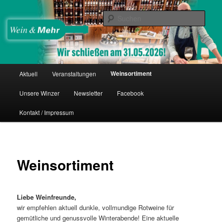
Zum
Thomas Nies
Inhalt
Such
wechseln
Wein & Mehr
Hauptmenü
Weinsortiment
Aktuell
Veranstaltungen
Unsere Winzer
Newsletter
Facebook
Kontakt / Impressum
Weinsortiment
Liebe Weinfreunde,
wir empfehlen aktuell dunkle, vollmundige Rotweine für
gemütliche und genussvolle Winterabende! Eine aktuelle