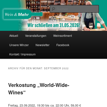
Zum
Zum
Thomas Nies
Inhalt
sekundären
Such
wechseln
Inhalt
wechseln
Wein & Mehr
Hauptmenü
Aktuell
Veranstaltungen
Weinsortiment
Unsere Winzer
Newsletter
Facebook
Kontakt / Impressum
ARCHIV FÜR DEN MONAT:
SEPTEMBER 2022
Verkostung „World-Wide-
Wines“
Freitag, 23.09.2022, 19:30 bis ca. 22:00 Uhr, 59,00 €