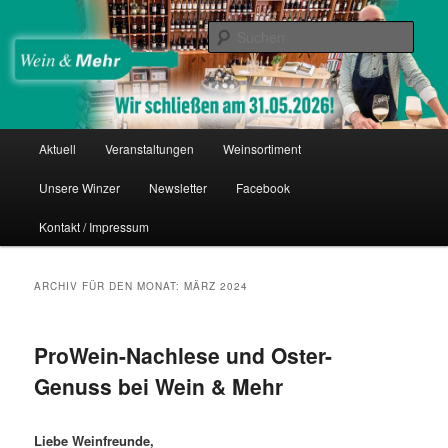
Zum
Zum
Thomas Nies
Inhalt
sekundären
Such
wechseln
Inhalt
wechseln
Wein & Mehr
Hauptmenü
Aktuell
Veranstaltungen
Weinsortiment
Unsere Winzer
Newsletter
Facebook
Kontakt / Impressum
ARCHIV FÜR DEN MONAT:
MÄRZ 2024
ProWein-Nachlese und Oster-
Genuss bei Wein & Mehr
Liebe Weinfreunde,