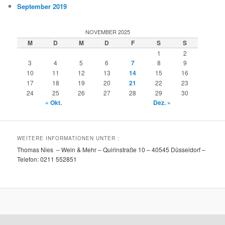
September 2019
NOVEMBER 2025
M
D
M
D
F
S
S
1
2
3
4
5
6
7
8
9
10
11
12
13
14
15
16
17
18
19
20
21
22
23
24
25
26
27
28
29
30
« Okt.
Dez. »
WEITERE INFORMATIONEN UNTER :
Thomas Nies – Wein & Mehr – Quirinstraße 10 – 40545 Düsseldorf –
Telefon: 0211 552851