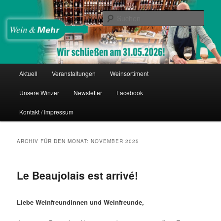
Zum
Zum
Thomas Nies
Inhalt
sekundären
Such
wechseln
Inhalt
wechseln
Wein & Mehr
Hauptmenü
Aktuell
Veranstaltungen
Weinsortiment
Unsere Winzer
Newsletter
Facebook
Kontakt / Impressum
ARCHIV FÜR DEN MONAT:
NOVEMBER 2025
Le Beaujolais est arrivé!
Liebe Weinfreundinnen und Weinfreunde,