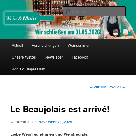
Zum
Thomas Nies
Inhalt
Such
wechseln
Wein & Mehr
Hauptmenü
Aktuell
Veranstaltungen
Weinsortiment
Unsere Winzer
Newsletter
Facebook
Kontakt / Impressum
Beitrags-
←
Zurück
Weiter
→
Navigation
Le Beaujolais est arrivé!
Veröffentlicht am
November 21, 2025
Liebe Weinfreundinnen und Weinfreunde,