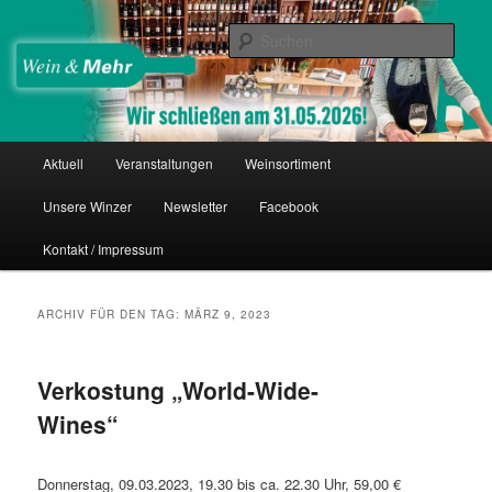
Zum
Zum
Thomas Nies
Inhalt
sekundären
Such
wechseln
Inhalt
wechseln
Wein & Mehr
Hauptmenü
Aktuell
Veranstaltungen
Weinsortiment
Unsere Winzer
Newsletter
Facebook
Kontakt / Impressum
ARCHIV FÜR DEN TAG:
MÄRZ 9, 2023
Verkostung „World-Wide-
Wines“
Donnerstag, 09.03.2023, 19.30 bis ca. 22.30 Uhr, 59,00 €