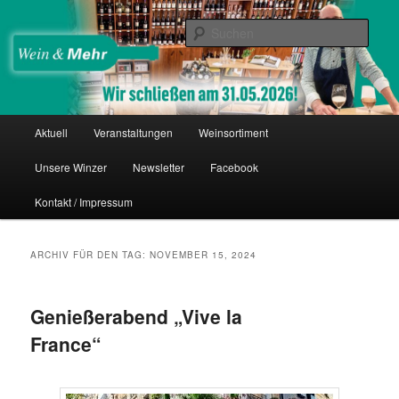
Zum
Zum
Thomas Nies
Inhalt
sekundären
Such
wechseln
Inhalt
wechseln
Wein & Mehr
Hauptmenü
Aktuell
Veranstaltungen
Weinsortiment
Unsere Winzer
Newsletter
Facebook
Kontakt / Impressum
ARCHIV FÜR DEN TAG:
NOVEMBER 15, 2024
Genießerabend „Vive la
France“