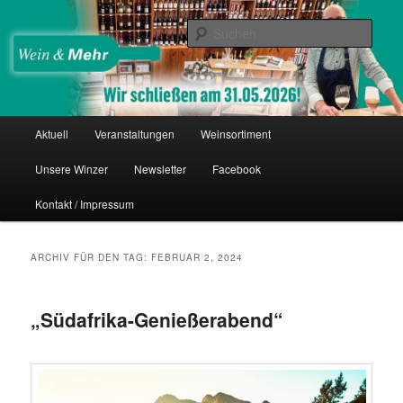
Zum
Zum
Thomas Nies
Inhalt
sekundären
Such
wechseln
Inhalt
wechseln
Wein & Mehr
Hauptmenü
Aktuell
Veranstaltungen
Weinsortiment
Unsere Winzer
Newsletter
Facebook
Kontakt / Impressum
ARCHIV FÜR DEN TAG:
FEBRUAR 2, 2024
„Südafrika-Genießerabend“