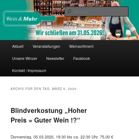
Zum
Zum
Thomas Nies
Inhalt
sekundären
Such
wechseln
Inhalt
wechseln
Wein & Mehr
Hauptmenü
Aktuell
Veranstaltungen
Weinsortiment
Unsere Winzer
Newsletter
Facebook
Kontakt / Impressum
ARCHIV FÜR DEN TAG:
MÄRZ 5, 2020
Blindverkostung „Hoher
Preis = Guter Wein !?“
Donnerstag, 05.03.2020, 19:30 bis ca. 22:30 Uhr, 75,00 €