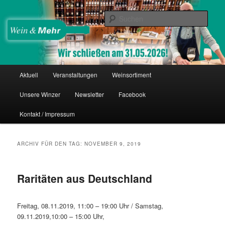
Zum
Zum
Thomas Nies
Inhalt
sekundären
Such
wechseln
Inhalt
wechseln
Wein & Mehr
Hauptmenü
Aktuell
Veranstaltungen
Weinsortiment
Unsere Winzer
Newsletter
Facebook
Kontakt / Impressum
ARCHIV FÜR DEN TAG:
NOVEMBER 9, 2019
Raritäten aus Deutschland
Freitag, 08.11.2019, 11:00 – 19:00 Uhr / Samstag,
09.11.2019,10:00 – 15:00 Uhr,