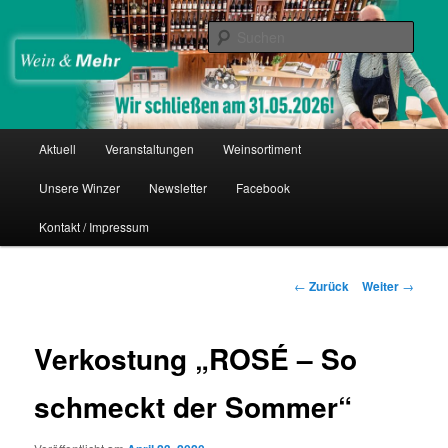
Zum
Thomas Nies
Inhalt
Such
wechseln
Wein & Mehr
Hauptmenü
Aktuell
Veranstaltungen
Weinsortiment
Unsere Winzer
Newsletter
Facebook
Kontakt / Impressum
Beitrags-
←
Zurück
Weiter
→
Navigation
Verkostung „ROSÉ – So
schmeckt der Sommer“