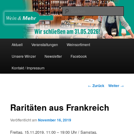
Zum
Thomas Nies
Inhalt
Such
wechseln
Wein & Mehr
Hauptmenü
Aktuell
Veranstaltungen
Weinsortiment
Unsere Winzer
Newsletter
Facebook
Kontakt / Impressum
Beitrags-
←
Zurück
Weiter
→
Navigation
Raritäten aus Frankreich
Veröffentlicht am
November 16, 2019
Freitag, 15.11.2019, 11:00 – 19:00 Uhr / Samstag,