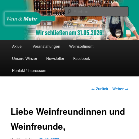
Zum
Thomas Nies
Inhalt
Such
wechseln
Wein & Mehr
Hauptmenü
Aktuell
Veranstaltungen
Weinsortiment
Unsere Winzer
Newsletter
Facebook
Kontakt / Impressum
Beitrags-
←
Zurück
Weiter
→
Navigation
Liebe Weinfreundinnen und
Weinfreunde,