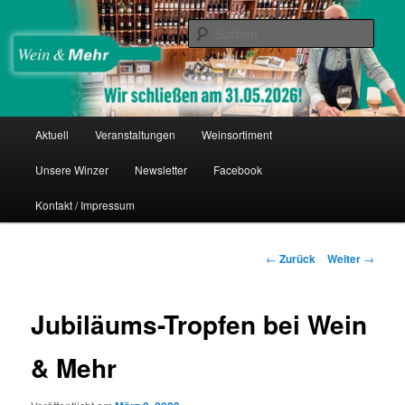
Zum
Thomas Nies
Inhalt
Such
wechseln
Wein & Mehr
Hauptmenü
Aktuell
Veranstaltungen
Weinsortiment
Unsere Winzer
Newsletter
Facebook
Kontakt / Impressum
Beitrags-
←
Zurück
Weiter
→
Navigation
Jubiläums-Tropfen bei Wein
& Mehr