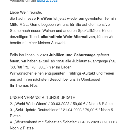
Veröffentlicht am
März 2, 2023
Liebe Weinfreunde,
die Fachmesse
ProWein
ist jetzt wieder am gewohnten Termin
Mitte März. Gerne begeben wir uns für Sie auf die intensive
Suche nach neuen Weinen und anderen Spezialitäten. Einen
derzeitigen Trend,
alkoholfreie Wein-Alternativen
, führen wir
bereits mit einer kleinen Auswahl.
Falls bei Ihnen in 2023
Jubiläen und Geburtstage
gefeiert
feiern, wir haben aktuell ab 1958 alle Jubiläums-Jahrgänge (’58,
’63, ’68 ’73, ’78, ’83…) hier im Laden.
Wir wünschen einen entspannten Frühlings-Auftakt und freuen
uns auf Ihren nächsten Besuch bei uns in Oberkassel
Ihr Thomas Nies
UNSER VERANSTALTUNGS-UPDATE
2. „World-Wide-Wines“ / 09.03.2023 / 59,00 € / Noch 6 Plätze
3. „Sekt-Update Deutschland“ / 21.04.2023 / 79,00 € / Noch 5
Plätze
4. „Winzerabend mit Sebastian Schäfer“ / 04.05.2023 / 39,00 € /
Noch 2 Plätze