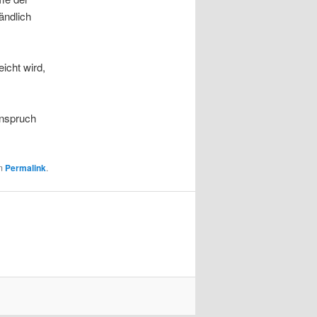
ändlich
icht wird,
anspruch
um
Permalink
.