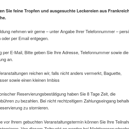
en Sie feine Tropfen und ausgesuchte Leckereien aus Frankreic
he.
ldung nehmen wir gerne – unter Angabe Ihrer Telefonnummer – persö
h oder per Email entgegen.
 per E-Mail, Bitte geben Sie Ihre Adresse, Telefonnummer sowie die
ung an.
Veranstaltungen reichen wir, falls nicht anders vermerkt, Baguette,
sser sowie einen kleinen Imbiss
onischer Reservierungsbestätigung haben Sie 8 Tage Zeit, die
bühren zu bezahlen. Bei nicht rechtzeitigem Zahlungseingang behalt
Reservierung zu stornieren.
ge vor Ihrem gebuchten Veranstaltungstermin können Sie Ihre Teilna
 stornieren. Von diesem Zeitpunkt an werden bei Nichtinanspruchnah