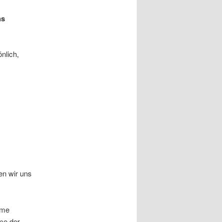
hs
nlich,
en wir uns
hme
me der