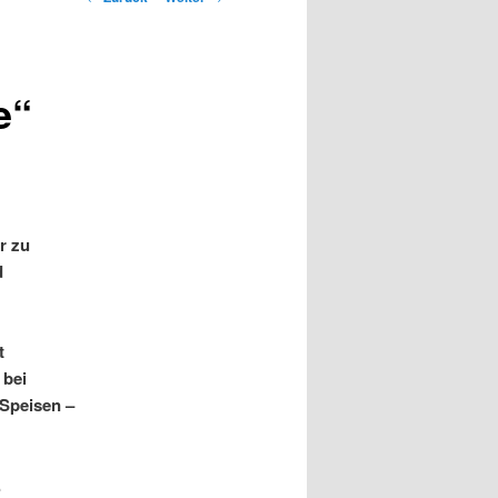
Navigation
e“
r zu
d
t
 bei
 Speisen –
.