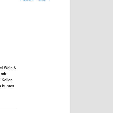
Navigation
ei Wein &
 mit
 Keller.
n buntes