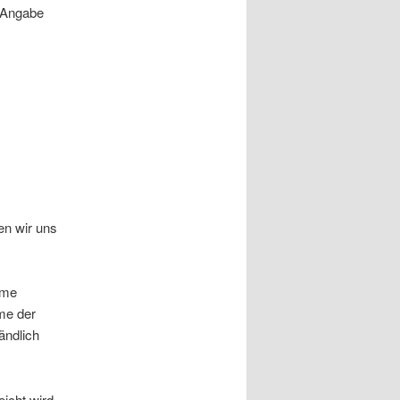
 Angabe
en wir uns
hme
me der
ändlich
icht wird,