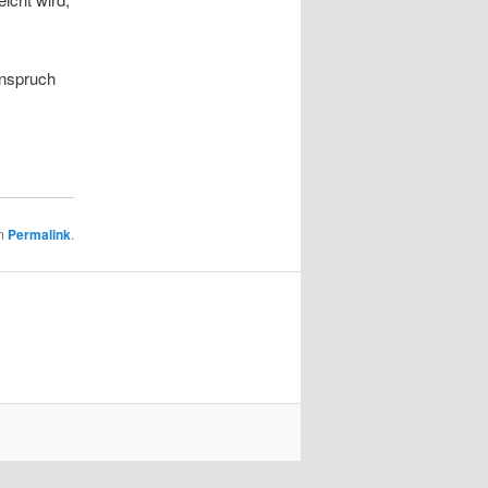
anspruch
um
Permalink
.