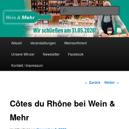
Zum
Thomas Nies
Inhalt
Such
wechseln
Wein & Mehr
Hauptmenü
Aktuell
Veranstaltungen
Weinsortiment
Unsere Winzer
Newsletter
Facebook
Kontakt / Impressum
Beitrags-
←
Zurück
Weiter
→
Navigation
Côtes du Rhône bei Wein &
Mehr