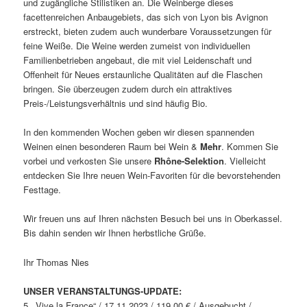
und zugängliche Stilistiken an. Die Weinberge dieses
facettenreichen Anbaugebiets, das sich von Lyon bis Avignon
erstreckt, bieten zudem auch wunderbare Voraussetzungen für
feine Weiße. Die Weine werden zumeist von individuellen
Familienbetrieben angebaut, die mit viel Leidenschaft und
Offenheit für Neues erstaunliche Qualitäten auf die Flaschen
bringen. Sie überzeugen zudem durch ein attraktives
Preis-/Leistungsverhältnis und sind häufig Bio.
In den kommenden Wochen geben wir diesen spannenden
Weinen einen besonderen Raum bei Wein &
Mehr
. Kommen Sie
vorbei und verkosten Sie unsere
Rhône-Selektion
. Vielleicht
entdecken Sie Ihre neuen Wein-Favoriten für die bevorstehenden
Festtage.
Wir freuen uns auf Ihren nächsten Besuch bei uns in Oberkassel.
Bis dahin senden wir Ihnen herbstliche Grüße.
Ihr Thomas Nies
UNSER VERANSTALTUNGS-UPDATE:
5. „Vive la France“ / 17.11.2023 / 119,00 € / Ausgebucht /